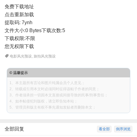
免费下载地址
点击重新加载
提取码: 7ynh
文件大小:
0 Bytes
下载次数:
5
下载权限:不限
您无权限下载
电影风光预设
,
旅拍风光预设
© 温馨提示
1、本主题所有言论和图片纯属会员个人意见；
2、转载或引用本文时必须同时征得该帖子作者的同意；
3、作者须承担一切因本文直接或间接导致的民事/刑事责任；
4、如本帖侵犯到版权，请立即告知本站；
5、管理员和版主有权不事先通知发贴者而删除本文；
全部回复
看全部
倒序浏览