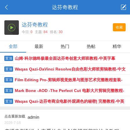
达芬奇教程
达芬奇教程
收藏
今日:
0
主题:
84
排名:
30
全部
最新
热门
热帖
精华
山姆·科尔德终极最全面达芬奇创意大师班教程-中英字幕
置顶
Waqas Qazi-DaVinci Resolve自由色彩大师班剪辑教程-中文
置顶
字幕
Film Editing Pro-剪辑师视觉效果与图形艺术完整教程套装-
置顶
中英字幕
Mark Bone -AOD -The Perfect Cut 电影大片剪辑完整教程-
置顶
中英字幕
Waqas Qazi-达芬奇商业电影外观调色的秘密| 完整教程-中英
置顶
字幕
点击重新加载
admin
2026-7-16