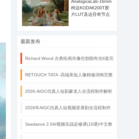
AnalogicaLab-16mm
柯达KODAK200T胶
片LUT及达芬奇节点
最新发布
Richard Wood-古典绘画肖像伦勃朗布光6套完
RETOUCH TATA -高端美妆人像精修润饰完整
修
2026-AIGC仿真人短剧豢龙人全流程制作解析
A
2026年AIGC仿真人短视频竖屏剧全流程制作
解
Seedance 2.0AI视频实战必修课(10课)中文教