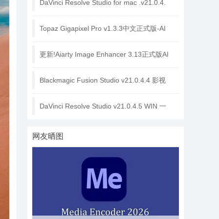
DaVinci Resolve Studio for mac .v21.0.4.
Topaz Gigapixel Pro v1.3.3中文正式版-AI
更新!Aiarty Image Enhancer 3.13正式版AI
Blackmagic Fusion Studio v21.0.4.4 影视
DaVinci Resolve Studio v21.0.4.5 WIN 一
网友晒图