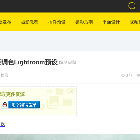
新发布
摄影教程
插件预设
摄影后期
平面设计
视频
Lightroom预设
[复制链接]
部楼层
377
×
获取更多资源
预设