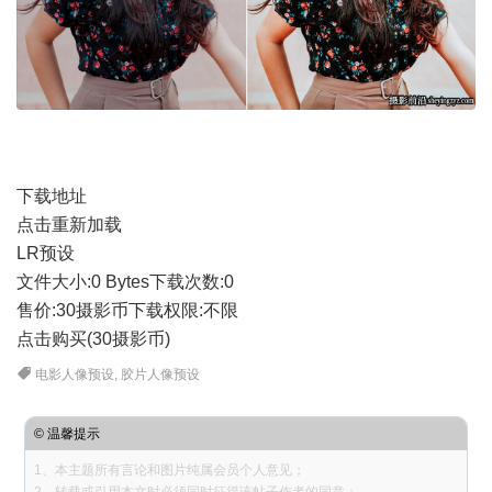
下载地址
点击重新加载
LR预设
文件大小:
0 Bytes
下载次数:
0
售价:30摄影币
下载权限:不限
点击购买(30摄影币)
电影人像预设
,
胶片人像预设
© 温馨提示
1、本主题所有言论和图片纯属会员个人意见；