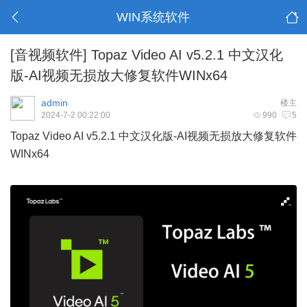
WIN系统软件
[音视频软件]
Topaz Video AI v5.2.1 中文汉化
版-AI视频无损放大修复软件WINx64
admin
楼主
2024-7-2 00:22:00
990
5
Topaz Video AI v5.2.1 中文汉化版-AI视频无损放大修复软件
WINx64