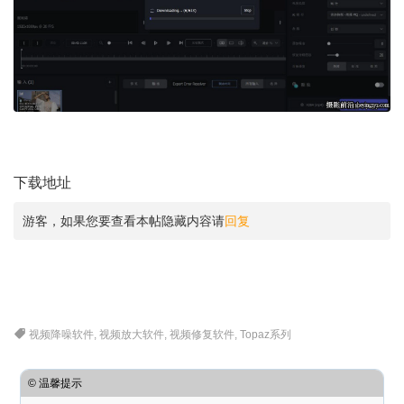
下载地址
游客，如果您要查看本帖隐藏内容请
回复
视频降噪软件
,
视频放大软件
,
视频修复软件
,
Topaz系列
© 温馨提示