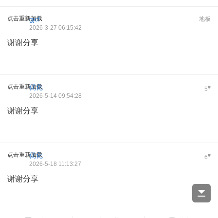
点击重新加载
gjcf
地板
2026-3-27 06:15:42
谢谢分享
点击重新加载
优化
#
5
2026-5-14 09:54:28
谢谢分享
点击重新加载
优化
#
6
2026-5-18 11:13:27
谢谢分享